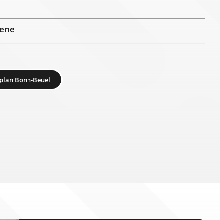
tene
plan Bonn-Beuel