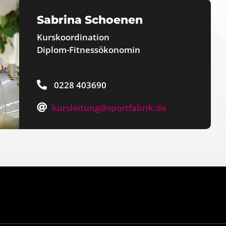
Sabrina Schoenen
Kurskoordination
Diplom-Fitnessökonomin
0228 403690
kursleitung@sportfabrik.de